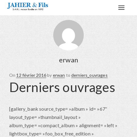
Toggle
navigat
erwan
On
Posted
12 février 2016
by
erwan
to
derniers_ouvrages
Derniers ouvrages
on
[gallery_bank source_type= »album » id= »67″
layout_type= »thumbnail_layout »
album_type= »compact_album » alignment= »left »
lightbox_type= »foo_box_free_edition »