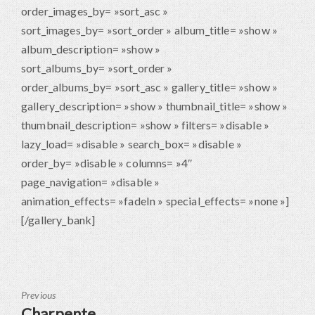
order_images_by= »sort_asc »
sort_images_by= »sort_order » album_title= »show »
album_description= »show »
sort_albums_by= »sort_order »
order_albums_by= »sort_asc » gallery_title= »show »
gallery_description= »show » thumbnail_title= »show »
thumbnail_description= »show » filters= »disable »
lazy_load= »disable » search_box= »disable »
order_by= »disable » columns= »4″
page_navigation= »disable »
animation_effects= »fadeIn » special_effects= »none »]
[/gallery_bank]
Previous
Previous
Charpente